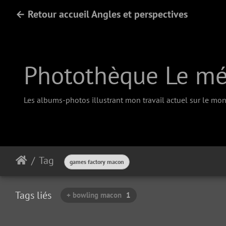
← Retour accueil Angles et perspectives
Photothèque Le méd
Les albums-photos illustrant mon travail actuel sur le mono
Tag
games factory macon
Tags liés
+ bowling macon
1