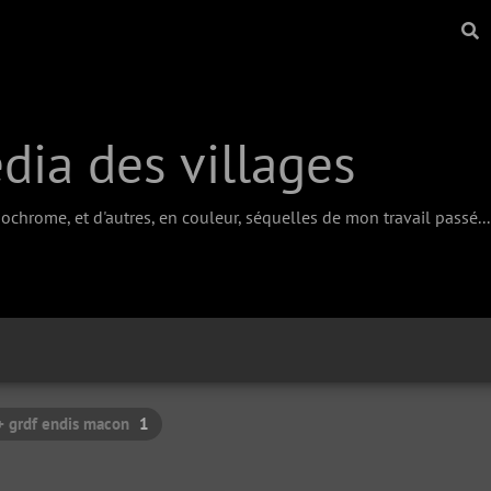
ia des villages
chrome, et d'autres, en couleur, séquelles de mon travail passé...
+ grdf endis macon
1