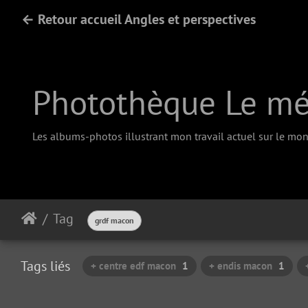
← Retour accueil Angles et perspectives
Photothèque Le méd
Les albums-photos illustrant mon travail actuel sur le mono
Tag
grdf macon
Tags liés
+ centre edf macon
1
+ endis macon
1