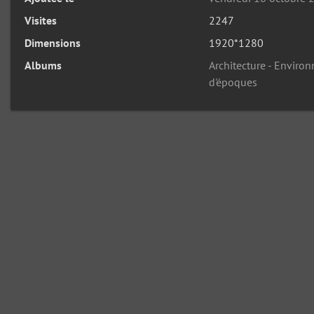
Visites
2247
Dimensions
1920*1280
Albums
Architecture - Enviro
d'époques