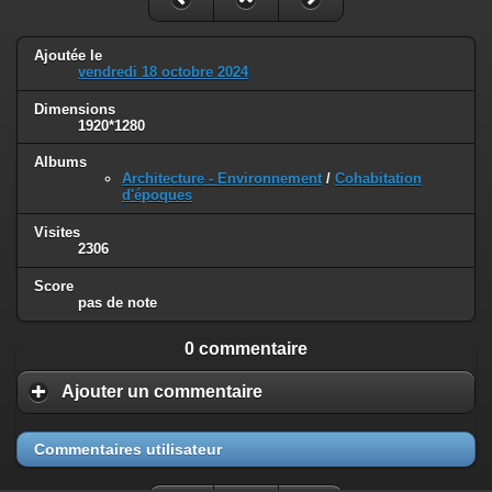
Ajoutée le
vendredi 18 octobre 2024
Dimensions
1920*1280
Albums
Architecture - Environnement
/
Cohabitation
d'époques
Visites
2306
Score
pas de note
0 commentaire
Ajouter un commentaire
Commentaires utilisateur