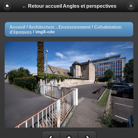
← Retour accueil Angles et perspectives
Accueil
/
Architecture - Environnement
/
Cohabitation
d'époques
/
img8-cde